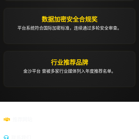
数据加密安全合规奖
平台系统符合国际加密标准，连续通过多轮安全审查。
行业推荐品牌
金沙平台 曾被多家行业媒体列入年度推荐名单。
推荐网站
联系我们