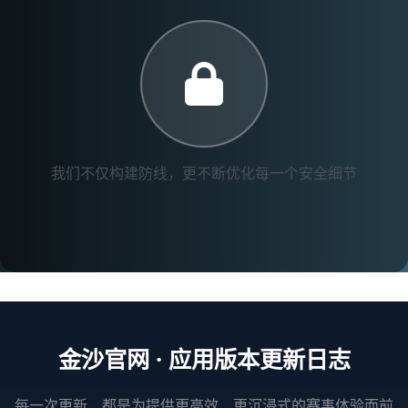
我们不仅构建防线，更不断优化每一个安全细节
金沙官网 · 应用版本更新日志
每一次更新，都是为提供更高效、更沉浸式的赛事体验而前