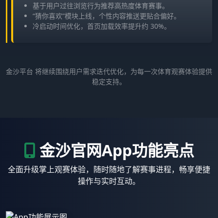
基于用户过往浏览行为推荐高热度体育赛事。
“猜你喜欢”模块上线，个性内容推送更贴合偏好。
冷启动时间优化，首页加载效率提升约 30%。
金沙平台 将继续围绕用户需求迭代优化，为每一次体育观赛体验提供
稳定支持。
金沙官网App功能亮点
全面升级掌上观赛体验，随时随地了解赛事进程，畅享便捷
操作与实时互动。