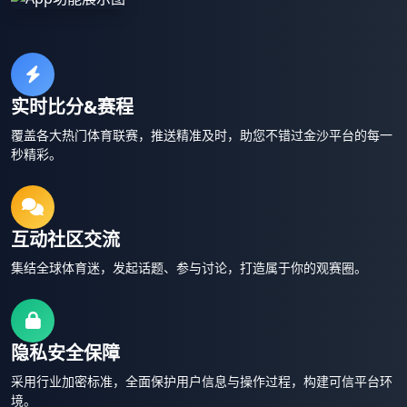
实时比分&赛程
覆盖各大热门体育联赛，推送精准及时，助您不错过金沙平台的每一
秒精彩。
互动社区交流
集结全球体育迷，发起话题、参与讨论，打造属于你的观赛圈。
隐私安全保障
采用行业加密标准，全面保护用户信息与操作过程，构建可信平台环
境。