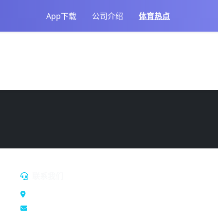
App下载
公司介绍
体育热点
联系我们
辽宁省抚顺市东洲区胜利街188号
support@hsm-jinsha.com