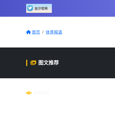
首页
体育报道
图文推荐
推荐网站